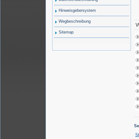
Hinweisgebersystem
Wegbeschreibung
W
Sitemap
Se
St