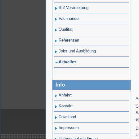
Be/-Verarbeitung
Fachhandel
Qualität
Referenzen
Jobs und Ausbildung
Aktuelles
Info
Anfahrt
A
Kontakt
C
S
Download
e
Impressum
D
U
Datenschutzerklärung