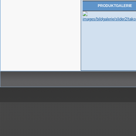
Die Behälter werden auf
PRODUKTGALERIE
Kundenwunsch aus PPC
gefertigt.
..mehr
Handelsauftrag über
Kunststoff-Rohre, Formteile,..
Kunststoffbau Langschede Gm
erhält den Zuschlag für die
Lieferung der Kunststoff Rohre
Formteile, Kompensatoren un
Drosselklappen für den Neub
einer Beizlinie.
..mehr
Erneuerung Kreislaufbehälter
ArcelorMittal Bremen
Lieferung und Montage von 3
Stück Kreislaufbehälter...
..mehr
Wir haben es geschafft!