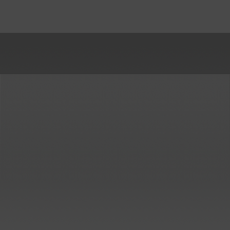
gefertigt.
..mehr
Handelsauftrag über
Kunststoff-Rohre, Formteile,..
Kunststoffbau Langschede Gm
erhält den Zuschlag für die
Lieferung der Kunststoff Rohre
Formteile, Kompensatoren un
Drosselklappen für den Neub
einer Beizlinie.
..mehr
Erneuerung Kreislaufbehälter
ArcelorMittal Bremen
Lieferung und Montage von 3
Stück Kreislaufbehälter...
..mehr
Wir haben es geschafft!
Großauftrag von SMS in nur 
Monaten ausgeliefert..