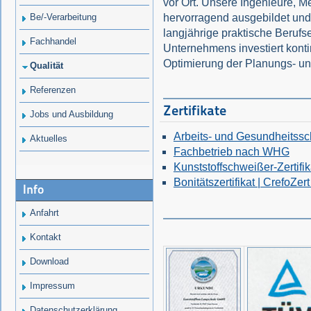
vor Ort. Unsere Ingenieure, M
Be/-Verarbeitung
hervorragend ausgebildet und
langjährige praktische Berufs
Fachhandel
Unternehmens investiert konti
Optimierung der Planungs- un
Qualität
Referenzen
Zertifikate
Jobs und Ausbildung
Arbeits- und Gesundheitss
Aktuelles
Fachbetrieb nach WHG
Kunststoffschweißer-Zertifik
Bonitätszertifikat | CrefoZer
Info
Anfahrt
Kontakt
Download
Impressum
Datenschutzerklärung