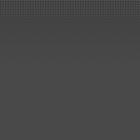
Großauftrag von SMS in nur 
Monaten ausgeliefert..
..mehr
Sanierung der Elektroly
bei Aurubis in Lünen
Lieferung und Montage:
Rundbehälter und Rohrbau
Kunststoffbau Langschede Gm
hat weitere Aufträge zur
Sanierung der Elektrolyse be
Aurubis AG in Lünen erhalten
..mehr
Prozessbehälter für Edelstah
Beizlinie
Kunststoffbau Langschede Gm
hat einen Auftrag zum Bau de
Prozessbehälter für eine
Edelstahlbeize erhalten.
Die Behälter werden auf