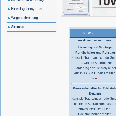
Wir haben es geschafft!
Großauftrag von SMS in nur 
Hinweisgebersystem
Monaten ausgeliefert..
Wegbeschreibung
..mehr
Sitemap
Sanierung der Elektroly
NEWS
bei Aurubis in Lünen
Lieferung und Montage:
Rundbehälter und Rohrbau
Kunststoffbau Langschede Gm
hat weitere Aufträge zur
Sanierung der Elektrolyse be
Aurubis AG in Lünen erhalten
..mehr
Prozessbehälter für Edelstah
Beizlinie
Kunststoffbau Langschede Gm
hat einen Auftrag zum Bau de
Prozessbehälter für eine
Edelstahlbeize erhalten.