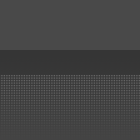
Kundenwunsch aus PPC
gefertigt.
..mehr
Handelsauftrag über
Kunststoff-Rohre, Formteile,..
Kunststoffbau Langschede Gm
erhält den Zuschlag für die
Lieferung der Kunststoff Rohre
Formteile, Kompensatoren un
Drosselklappen für den Neub
einer Beizlinie.
..mehr
Erneuerung Kreislaufbehälter
ArcelorMittal Bremen
Lieferung und Montage von 3
Stück Kreislaufbehälter...
..mehr
Wir haben es geschafft!
Großauftrag von SMS in nur 