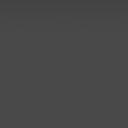
Monaten ausgeliefert..
..mehr
Sanierung der Elektroly
bei Aurubis in Lünen
Lieferung und Montage:
Rundbehälter und Rohrbau
Kunststoffbau Langschede Gm
hat weitere Aufträge zur
Sanierung der Elektrolyse be
Aurubis AG in Lünen erhalten
..mehr
Prozessbehälter für Edelstah
Beizlinie
Kunststoffbau Langschede Gm
hat einen Auftrag zum Bau de
Prozessbehälter für eine
Edelstahlbeize erhalten.
Die Behälter werden auf
Kundenwunsch aus PPC