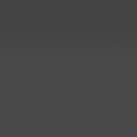
..mehr
Sanierung der Elektroly
bei Aurubis in Lünen
Lieferung und Montage:
Rundbehälter und Rohrbau
Kunststoffbau Langschede Gm
hat weitere Aufträge zur
Sanierung der Elektrolyse be
Aurubis AG in Lünen erhalten
..mehr
Prozessbehälter für Edelstah
Beizlinie
Kunststoffbau Langschede Gm
hat einen Auftrag zum Bau de
Prozessbehälter für eine
Edelstahlbeize erhalten.
Die Behälter werden auf
Kundenwunsch aus PPC
gefertigt.