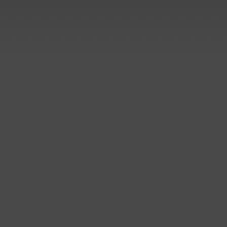
Sanierung der Elektroly
bei Aurubis in Lünen
Lieferung und Montage:
Rundbehälter und Rohrbau
Kunststoffbau Langschede Gm
hat weitere Aufträge zur
Sanierung der Elektrolyse be
Aurubis AG in Lünen erhalten
..mehr
Prozessbehälter für Edelstah
Beizlinie
Kunststoffbau Langschede Gm
hat einen Auftrag zum Bau de
Prozessbehälter für eine
Edelstahlbeize erhalten.
Die Behälter werden auf
Kundenwunsch aus PPC
gefertigt.