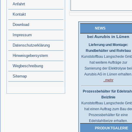
Anfahrt
Monaten ausgeliefert..
..mehr
Kontakt
Download
Sanierung der Elektroly
NEWS
bei Aurubis in Lünen
Impressum
Lieferung und Montage:
Datenschutzerklärung
Rundbehälter und Rohrbau
Kunststoffbau Langschede Gm
Hinweisgebersystem
hat weitere Aufträge zur
Sanierung der Elektrolyse be
Wegbeschreibung
Aurubis AG in Lünen erhalten
Sitemap
..mehr
Prozessbehälter für Edelstah
Beizlinie
Kunststoffbau Langschede Gm
hat einen Auftrag zum Bau de
Prozessbehälter für eine
Edelstahlbeize erhalten.
Die Behälter werden auf
PRODUKTGALERIE
Kundenwunsch aus PPC