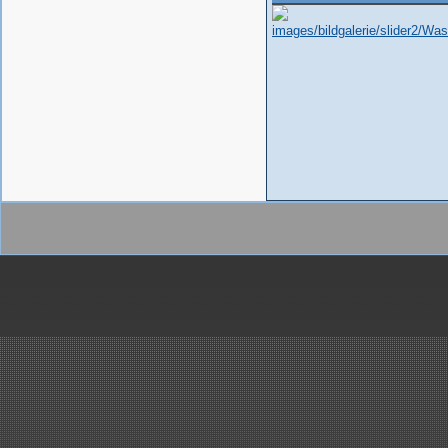
gefertigt.
..mehr
Handelsauftrag über
Kunststoff-Rohre, Formteile,..
Kunststoffbau Langschede Gm
erhält den Zuschlag für die
Lieferung der Kunststoff Rohre
Formteile, Kompensatoren un
Drosselklappen für den Neub
einer Beizlinie.
..mehr
Erneuerung Kreislaufbehälter
ArcelorMittal Bremen
Lieferung und Montage von 3
Stück Kreislaufbehälter...
..mehr
Wir haben es geschafft!
Großauftrag von SMS in nur 
Monaten ausgeliefert..