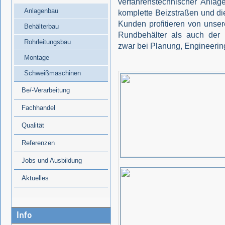
verfahrenstechnischer Anlage
Anlagenbau
komplette Beizstraßen und di
Kunden profitieren von uns
Behälterbau
Rundbehälter als auch der 
Rohrleitungsbau
zwar bei Planung, Engineerin
Montage
Schweißmaschinen
Be/-Verarbeitung
Fachhandel
Qualität
Referenzen
Jobs und Ausbildung
Aktuelles
Info
Wir haben es geschafft!
Großauftrag von SMS in nur 