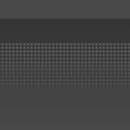
..mehr
Handelsauftrag über
Kunststoff-Rohre, Formteile,..
Kunststoffbau Langschede Gm
erhält den Zuschlag für die
Lieferung der Kunststoff Rohre
Formteile, Kompensatoren un
Drosselklappen für den Neub
einer Beizlinie.
..mehr
Erneuerung Kreislaufbehälter
ArcelorMittal Bremen
Lieferung und Montage von 3
Stück Kreislaufbehälter...
..mehr
Wir haben es geschafft!
Großauftrag von SMS in nur 
Monaten ausgeliefert..
..mehr