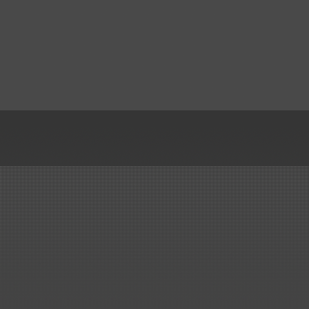
..mehr
Handelsauftrag über
Kunststoff-Rohre, Formteile,..
Kunststoffbau Langschede Gm
erhält den Zuschlag für die
Lieferung der Kunststoff Rohre
Formteile, Kompensatoren un
Drosselklappen für den Neub
einer Beizlinie.
..mehr
Erneuerung Kreislaufbehälter
ArcelorMittal Bremen
Lieferung und Montage von 3
Stück Kreislaufbehälter...
..mehr
Wir haben es geschafft!
Großauftrag von SMS in nur 
Monaten ausgeliefert..
..mehr