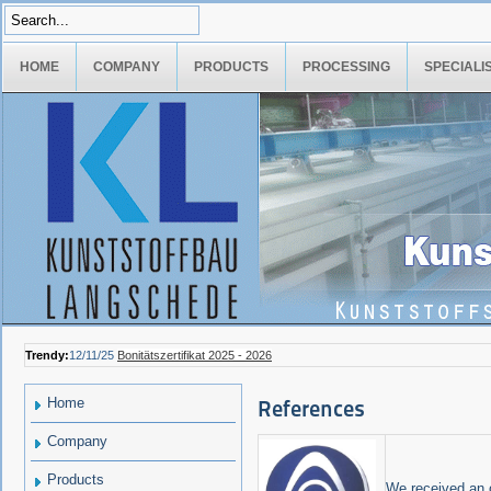
HOME
COMPANY
PRODUCTS
PROCESSING
SPECIALI
Trendy:
12/11/25
Bonitätszertifikat 2025 - 2026
Home
References
Company
Products
We received an o