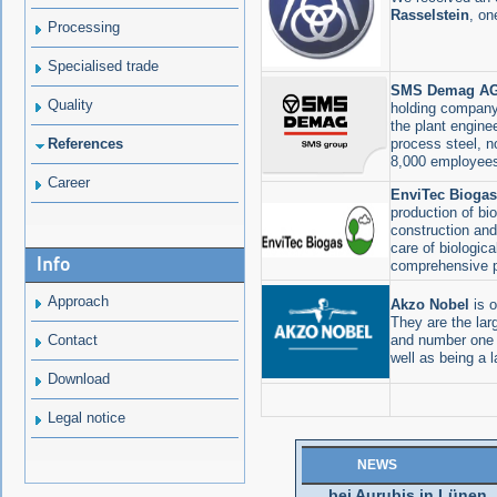
Rasselstein
, on
Processing
Specialised trade
SMS Demag A
Quality
holding company 
the plant engine
References
process steel, n
8,000 employees 
Career
EnviTec Bioga
production of bi
construction and
care of biologic
Info
comprehensive 
Approach
Akzo Nobel
is o
They are the lar
Wir haben es geschafft!
Contact
and number one i
Großauftrag von SMS in nur 
well as being a l
Monaten ausgeliefert..
Download
..mehr
Legal notice
Sanierung der Elektroly
NEWS
bei Aurubis in Lünen