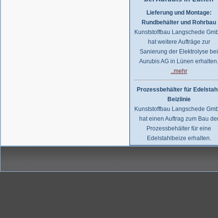
Lieferung und Montage:
Rundbehälter und Rohrbau
Kunststoffbau Langschede Gm
hat weitere Aufträge zur
Sanierung der Elektrolyse be
Aurubis AG in Lünen erhalten
..mehr
Prozessbehälter für Edelstah
Beizlinie
Kunststoffbau Langschede Gm
hat einen Auftrag zum Bau de
Prozessbehälter für eine
Edelstahlbeize erhalten.
Die Behälter werden auf
Kundenwunsch aus PPC
gefertigt.
..mehr
Handelsauftrag über
Kunststoff-Rohre, Formteile,..