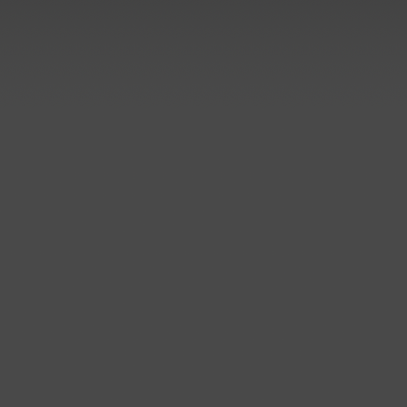
Kunststoffbau Langschede Gm
hat weitere Aufträge zur
Sanierung der Elektrolyse be
Aurubis AG in Lünen erhalten
..mehr
Prozessbehälter für Edelstah
Beizlinie
Kunststoffbau Langschede Gm
hat einen Auftrag zum Bau de
Prozessbehälter für eine
Edelstahlbeize erhalten.
Die Behälter werden auf
Kundenwunsch aus PPC
gefertigt.
..mehr
Handelsauftrag über
Kunststoff-Rohre, Formteile,..
Kunststoffbau Langschede Gm
erhält den Zuschlag für die