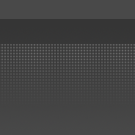
Lieferung der Kunststoff Rohre
Formteile, Kompensatoren un
Drosselklappen für den Neub
einer Beizlinie.
..mehr
Erneuerung Kreislaufbehälter
ArcelorMittal Bremen
Lieferung und Montage von 3
Stück Kreislaufbehälter...
..mehr
Wir haben es geschafft!
Großauftrag von SMS in nur 
Monaten ausgeliefert..
..mehr
Sanierung der Elektroly
bei Aurubis in Lünen
Lieferung und Montage:
Rundbehälter und Rohrbau
Kunststoffbau Langschede Gm