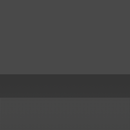
Kunststoffbau Langschede Gm
erhält den Zuschlag für die
Lieferung der Kunststoff Rohre
Formteile, Kompensatoren un
Drosselklappen für den Neub
einer Beizlinie.
..mehr
Erneuerung Kreislaufbehälter
ArcelorMittal Bremen
Lieferung und Montage von 3
Stück Kreislaufbehälter...
..mehr
Wir haben es geschafft!
Großauftrag von SMS in nur 
Monaten ausgeliefert..
..mehr
Sanierung der Elektroly
bei Aurubis in Lünen
Lieferung und Montage: