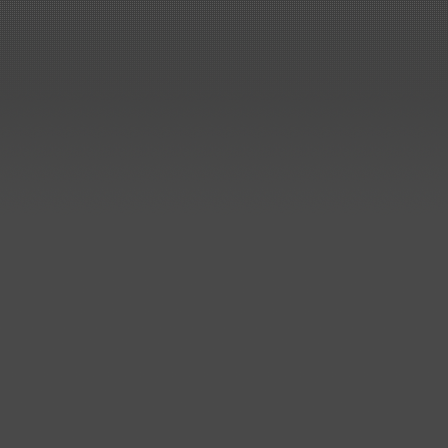
Rundbehälter und Rohrbau
Kunststoffbau Langschede Gm
hat weitere Aufträge zur
Sanierung der Elektrolyse be
Aurubis AG in Lünen erhalten
..mehr
Prozessbehälter für Edelstah
Beizlinie
Kunststoffbau Langschede Gm
hat einen Auftrag zum Bau de
Prozessbehälter für eine
Edelstahlbeize erhalten.
Die Behälter werden auf
Kundenwunsch aus PPC
gefertigt.
..mehr
Handelsauftrag über
Kunststoff-Rohre, Formteile,..
Kunststoffbau Langschede Gm