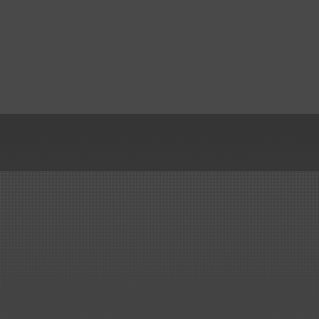
erhält den Zuschlag für die
Lieferung der Kunststoff Rohre
Formteile, Kompensatoren un
Drosselklappen für den Neub
einer Beizlinie.
..mehr
Erneuerung Kreislaufbehälter
ArcelorMittal Bremen
Lieferung und Montage von 3
Stück Kreislaufbehälter...
..mehr
Wir haben es geschafft!
Großauftrag von SMS in nur 
Monaten ausgeliefert..
..mehr
Sanierung der Elektroly
bei Aurubis in Lünen
Lieferung und Montage:
Rundbehälter und Rohrbau