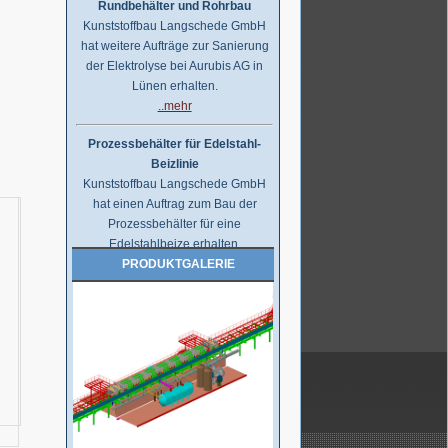
Kunststoffbau Langschede GmbH
hat weitere Aufträge zur Sanierung
der Elektrolyse bei Aurubis AG in
Lünen erhalten.
..mehr
Prozessbehälter für Edelstahl-
Beizlinie
Kunststoffbau Langschede GmbH
hat einen Auftrag zum Bau der
Prozessbehälter für eine
Edelstahlbeize erhalten.
Die Behälter werden auf
PRODUKTGALERIE
Kundenwunsch aus PPC gefertigt.
..mehr
Handelsauftrag über Kunststoff-
Rohre, Formteile,...
Kunststoffbau Langschede GmbH
erhält den Zuschlag für die
Lieferung der Kunststoff Rohre,