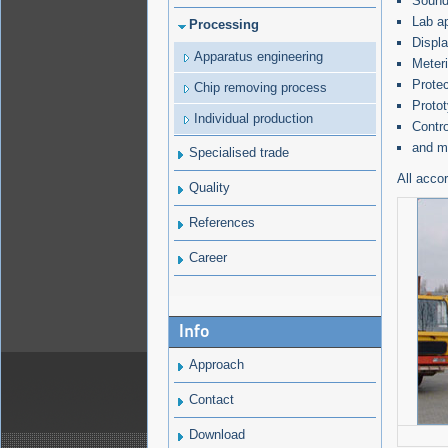
Sound
Lab a
Processing
Displ
Apparatus engineering
Meter
Prote
Chip removing process
Protot
Individual production
Contro
and 
Specialised trade
All acco
Quality
References
Career
Info
Approach
Contact
Download