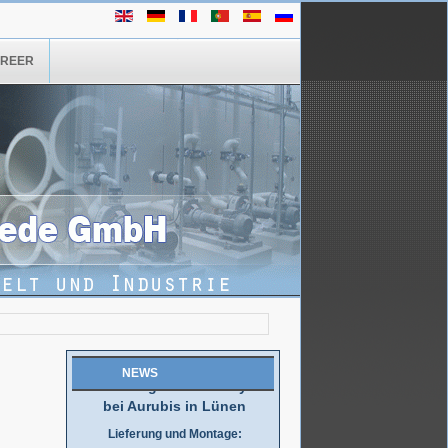
REER
Wir haben es geschafft!
Großauftrag von SMS in nur 2
Monaten ausgeliefert..
..mehr
NEWS
Sanierung der Elektrolyse
bei Aurubis in Lünen
Lieferung und Montage:
Rundbehälter und Rohrbau