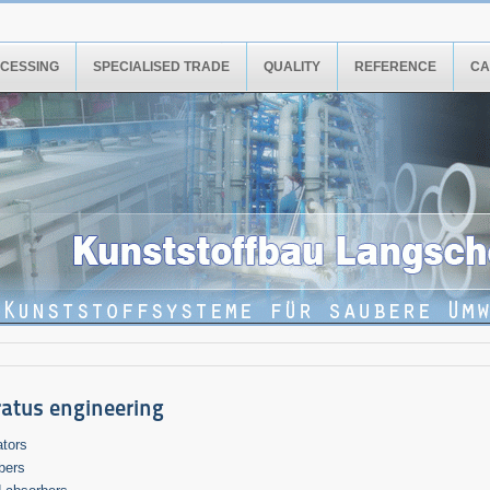
CESSING
SPECIALISED TRADE
QUALITY
REFERENCE
CA
atus engineering
ators
bers