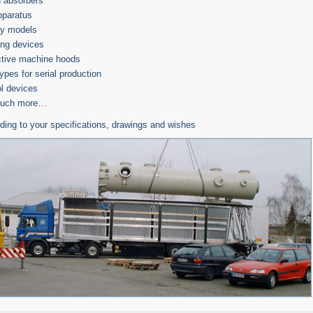
 absorbers
pparatus
ay models
ing devices
ctive machine hoods
ypes for serial production
l devices
much more…
rding to your specifications, drawings and wishes