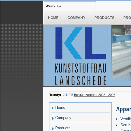
HOME
COMPANY
PRODUCTS
PRO
Trendy:
12/11/25
Bonitätszertifikat 2025 - 2026
Home
Appar
Company
Ventil
Scrub
Products