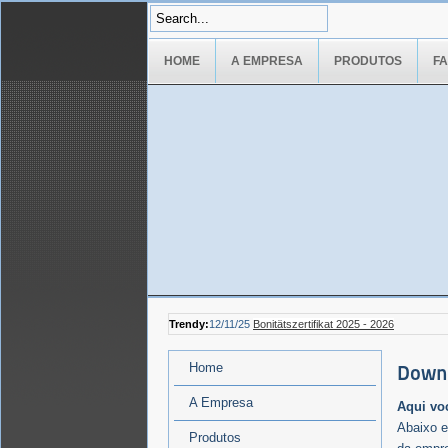
HOME
A EMPRESA
PRODUTOS
F
Trendy:
12/11/25
Bonitätszertifikat 2025 - 2026
Home
Down
A Empresa
Aqui vo
Abaixo e
Produtos