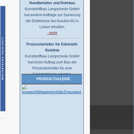
Rundbehälter und Rohrbau
Kunststoffbau Langschede GmbH
hat weitere Aufträge zur Sanierung
der Elektrolyse bei Aurubis AG in
Lünen erhalten.
..mehr
Prozessbehälter für Edelstahl-
Beizlinie
Kunststoffbau Langschede GmbH
hat einen Auftrag zum Bau der
Prozessbehälter für eine
Edelstahlbeize erhalten.
Die Behälter werden auf
PRODUKTGALERIE
Kundenwunsch aus PPC gefertigt.
..mehr
Handelsauftrag über Kunststoff-
Rohre, Formteile,...
Kunststoffbau Langschede GmbH
erhält den Zuschlag für die
Lieferung der Kunststoff Rohre,