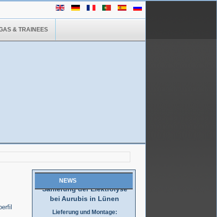
GAS & TRAINEES
Wir haben es geschafft!
Großauftrag von SMS in nur 2
Monaten ausgeliefert..
..mehr
NEWS
Sanierung der Elektrolyse
bei Aurubis in Lünen
erfil
Lieferung und Montage: