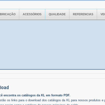
ABRICAÇÃO
ACESSÓRIOS
QUALIDADE
REFERENCIAS
VE
load
cê encontra os catálogos da KL em formato PDF.
stão os links para o download dos catálogos da KL para nossos produtos e p