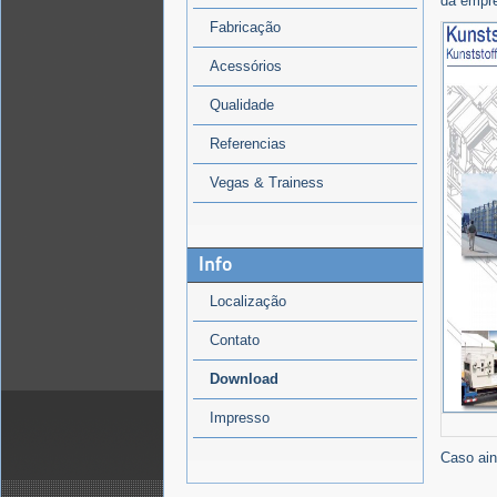
da empre
Fabricação
Acessórios
Qualidade
Referencias
Vegas & Trainess
Info
Localização
Contato
Download
Impresso
Caso ain