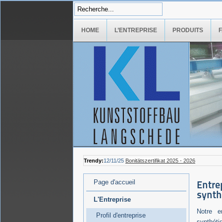
HOME
L’ENTREPRISE
PRODUITS
Trendy:
12/11/25
Bonitätszertifikat 2025 - 2026
Page d'accueil
Entre
synth
L'Entreprise
Notre e
Profil d'entreprise
synthéti