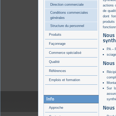
Direction commerciale
actions 
de quali
Conditions commerciales
dont fon
générales
produit
Structure du personnel
fonction
Nous
Produits
synth
Façonnage
PA – 
Commerce spécialisé
sciage
Qualité
Nous 
Références
Récip
compl
Emplois et formation
Montag
Sur l
assur
Info
synthé
Nous 
Approche