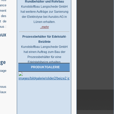
Kunststoffbau Langschede GmbH
tance
hat weitere Aufträge zur Sanierung
ement
der Elektrolyse bei Aurubis AG in
 des
Lünen erhalten.
t de
..mehr
nus :
aux
Prozessbehälter für Edelstahl-
Beizlinie
Kunststoffbau Langschede GmbH
hat einen Auftrag zum Bau der
Prozessbehälter für eine
Edelstahlbeize erhalten.
age
Die Behälter werden auf
PRODUKTGALERIE
Kundenwunsch aus PPC gefertigt.
page
..mehr
nous
Handelsauftrag über Kunststoff-
iaux
Rohre, Formteile,...
Kunststoffbau Langschede GmbH
erhält den Zuschlag für die
Lieferung der Kunststoff Rohre,