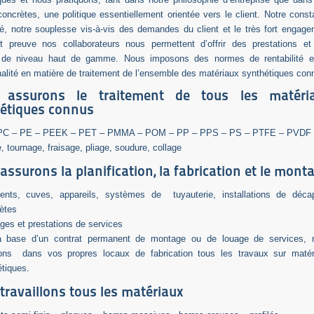
concrètes, une politique essentiellement orientée vers le client. Notre cons
té, notre souplesse vis-à-vis des demandes du client et le très fort engag
t preuve nos collaborateurs nous permettent d’offrir des prestations et
s de niveau haut de gamme. Nous imposons des normes de rentabilité e
nalité en matière de traitement de l’ensemble des matériaux synthétiques con
 assurons le traitement de tous les matéri
étiques connus
PC – PE – PEEK – PET – PMMA – POM – PP – PPS – PS – PTFE – PVDF
, tournage, fraisage, pliage, soudure, collage
assurons la planification, la fabrication et le mont
ients, cuves, appareils, systèmes de tuyauterie, installations de déca
ètes
es et prestations de services
a base d’un contrat permanent de montage ou de louage de services, 
ons dans vos propres locaux de fabrication tous les travaux sur matér
tiques.
travaillons tous les matériaux