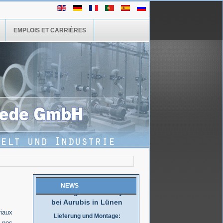
EMPLOIS ET CARRIÈRES
Wir haben es geschafft!
Großauftrag von SMS in nur 2
Monaten ausgeliefert..
..mehr
NEWS
Sanierung der Elektrolyse
bei Aurubis in Lünen
Lieferung und Montage:
iaux
Rundbehälter und Rohrbau
s nos